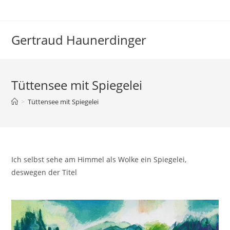
Zum
Inhalt
springen
Gertraud Haunerdinger
Tüttensee mit Spiegelei
>
Tüttensee mit Spiegelei
Ich selbst sehe am Himmel als Wolke ein Spiegelei,
deswegen der Titel
rete