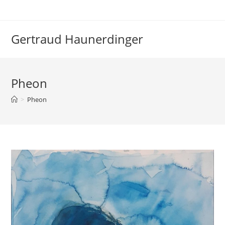
Zum
Inhalt
springen
Gertraud Haunerdinger
Pheon
>
Pheon